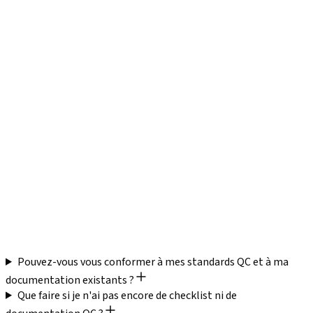
Sélectionnés selon le
Niveaux
Niveaux AQL standard
risque produit et votre
AQL
appliqués uniformément
tolérance qualité
Informé de vos
Briefing de
produits spécifiques, de
Connaissance générale
l'Inspecteur
vos standards et de vos
de la catégorie de produit
attentes
Cohérence
Même checklist
Peut varier selon
Multi-
appliquée dans chaque
l'interprétation de
Usines
usine et chaque pays
l'inspecteur
Peut inclure des
Chaque point de
contrôles non pertinents
Pertinence
contrôle est pertinent
et omettre des risques
pour vos produits
spécifiques au produit
Pouvez-vous vous conformer à mes standards QC et à ma
documentation existants ?
Que faire si je n'ai pas encore de checklist ni de